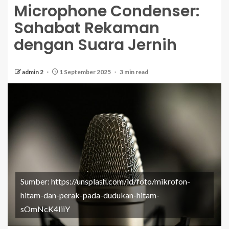
Microphone Condenser:
Sahabat Rekaman
dengan Suara Jernih
admin 2
1 September 2025
3 min read
Sumber: https://unsplash.com/id/foto/mikrofon-
hitam-dan-perak-pada-dudukan-hitam-
sOmNcK4IiiY