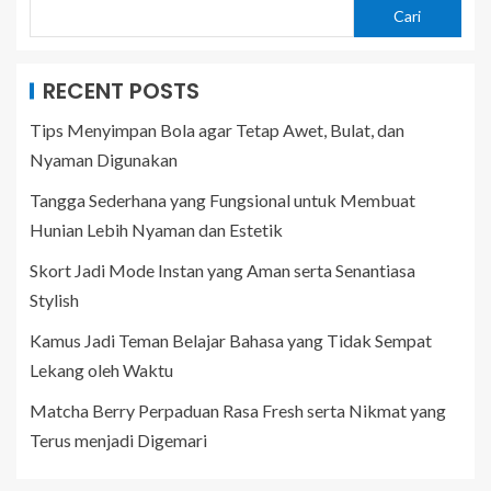
Cari
RECENT POSTS
Tips Menyimpan Bola agar Tetap Awet, Bulat, dan
Nyaman Digunakan
Tangga Sederhana yang Fungsional untuk Membuat
Hunian Lebih Nyaman dan Estetik
Skort Jadi Mode Instan yang Aman serta Senantiasa
Stylish
Kamus Jadi Teman Belajar Bahasa yang Tidak Sempat
Lekang oleh Waktu
Matcha Berry Perpaduan Rasa Fresh serta Nikmat yang
Terus menjadi Digemari