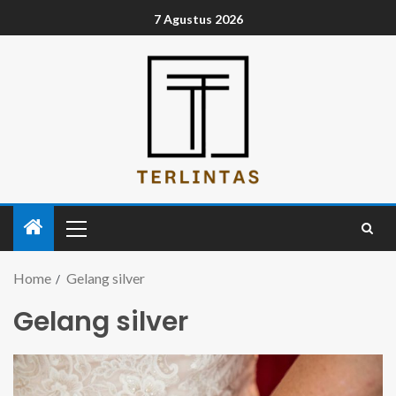
7 Agustus 2026
Home
Gelang silver
Gelang silver