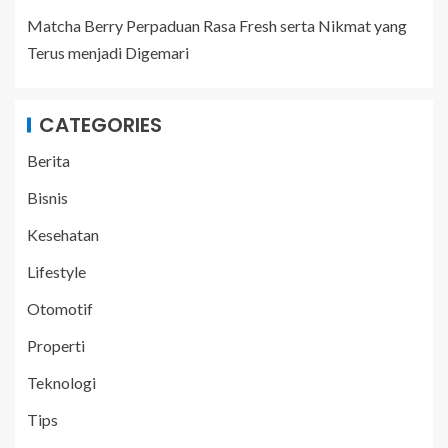
Matcha Berry Perpaduan Rasa Fresh serta Nikmat yang
Terus menjadi Digemari
CATEGORIES
Berita
Bisnis
Kesehatan
Lifestyle
Otomotif
Properti
Teknologi
Tips