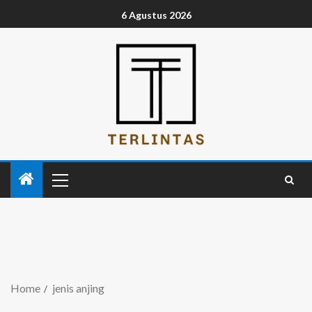
6 Agustus 2026
Home
jenis anjing